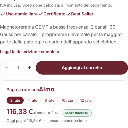
normale
IVA inclusa.
Spedizione
calcolata al momento del pagamento.
Uso domiciliare
Certificato
Best Seller
Magnetorerapia CEMP a bassa frequenza, 2 canali, 30
Gauss per canale, 1 programma universale per la maggior
parte delle patologie a carico dell'apparato scheletrico.
Leggi la descrizione completa
Quantità
Aggiungi al carrello
Diminuisci la quantità per Magneto X 30
Aumenta la quantità per Magneto X 30
Paga a rate con
3 rate
4 rate
6 rate
10 rate
12 rate
116,33 €
al mese × 2 rate
Senza interessi
Oggi paghi 116,34 € — nessuna commissione