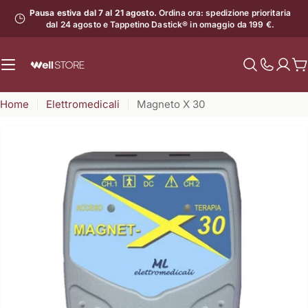
Vai
Pausa estiva dal 7 al 21 agosto.
Ordina ora: spedizione prioritaria
al
dal 24 agosto e Tappetino Dastick® in omaggio da 199 €.
contenuto
C
Mostra
il
Home
Elettromedicali
Magneto X 30
numero
di
assistenz
Apri supporto 0 in modalità modale